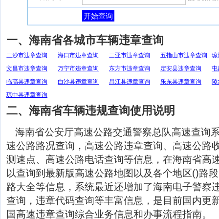
开始查询
一、海南省各城市车辆违章查询
三沙市违章查询
海口市违章查询
三亚市违章查询
五指山市违章查询
琼
文昌市违章查询
万宁市违章查询
东方市违章查询
定安县违章查询
屯
临高县违章查询
白沙县违章查询
昌江县违章查询
乐东县违章查询
陵
琼中县违章查询
二、海南省车辆违规查询使用说明
海南省公安厅高速公路交通警察总队高速查询
速公路路况查询，高速公路违章查询、高速公路
测速点、高速公路电话查询等信息，在海南省高
以查询到最新版高速公路地图以及各个地区()路
路大全等信息，系统最近还增加了海南电子警察
查询，违章代码查询等丰富信息，是目前国内更
国高速违章查询综合业务信息和办事流程指南。