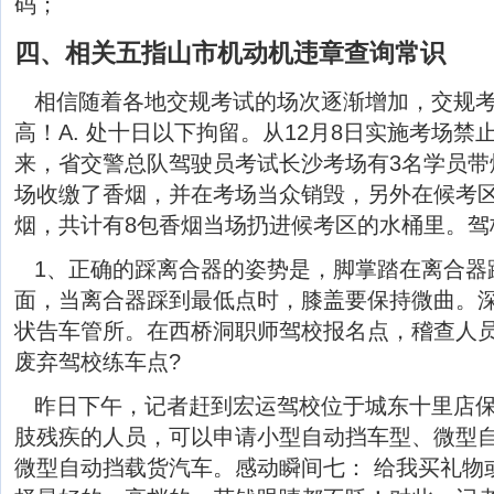
码；
四、相关五指山市机动机违章查询常识
相信随着各地交规考试的场次逐渐增加，交规
高！A. 处十日以下拘留。从12月8日实施考场
来，省交警总队驾驶员考试长沙考场有3名学员带
场收缴了香烟，并在考场当众销毁，另外在候考
烟，共计有8包香烟当场扔进候考区的水桶里。驾
1、正确的踩离合器的姿势是，脚掌踏在离合器
面，当离合器踩到最低点时，膝盖要保持微曲。
状告车管所。在西桥洞职师驾校报名点，稽查人
废弃驾校练车点?
昨日下午，记者赶到宏运驾校位于城东十里店
肢残疾的人员，可以申请小型自动挡车型、微型
微型自动挡载货汽车。感动瞬间七： 给我买礼物