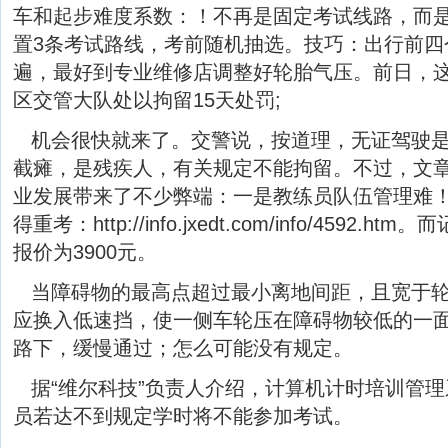
车和起步难度系数：！不再是固定考试线路，而
置3条考试路线，考前随机抽选。技巧：出行前四
遍，最好到专业维修店调整好轮胎气压。前日，
区交管大队处以拘留15天处罚;
机会很快就来了。交警说，按道理，无证驾驶
截瘫，是残疾人，有关规定不能拘留。不过，文
业发展带来了不少弊端：一是教练员队伍管理难！
得重考：http://info.jxedt.com/info/4592
报价为3900元。
当障碍物的最高点超过最小离地间距，且宽于
应换入低速挡，使一侧车轮压在障碍物较低的一
路下，缓慢通过；怎么可能没有规定。
据“维尔科技”负责人介绍，计算机计时培训管
员若达不到规定学时将不能参加考试。