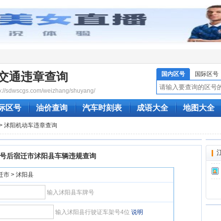
交通违章查询
国内区号
国际区号
/sdwscgs.com/weizhang/shuyang/
际区号
油价查询
汽车时刻表
成语大全
地图大全
> 沭阳机动车违章查询
号后宿迁市沭阳县车辆违规查询
迁市 > 沭阳县
输入沭阳县车牌号
输入沭阳县行驶证车架号4位
说明