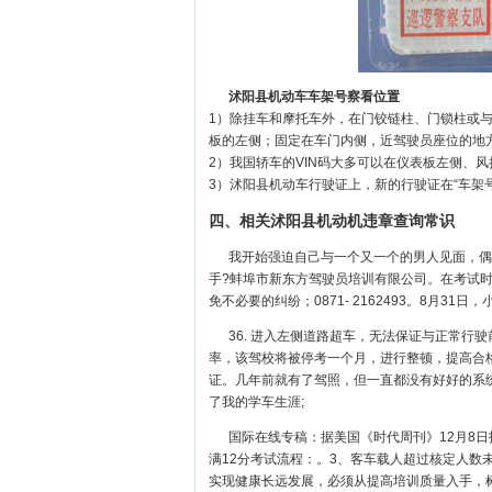
沭阳县机动车车架号察看位置
1）除挂车和摩托车外，在门铰链柱、门锁柱或
板的左侧；固定在车门内侧，近驾驶员座位的地
2）我国轿车的VIN码大多可以在仪表板左侧、
3）沭阳县机动车行驶证上，新的行驶证在“车架号
四、相关沭阳县机动机违章查询常识
我开始强迫自己与一个又一个的男人见面，偶
手?蚌埠市新东方驾驶员培训有限公司。在考试
免不必要的纠纷；0871- 2162493。8月3
36. 进入左侧道路超车，无法保证与正常行驶
率，该驾校将被停考一个月，进行整顿，提高合格
证。几年前就有了驾照，但一直都没有好好的系
了我的学车生涯;
国际在线专稿：据美国《时代周刊》12月8
满12分考试流程：。3、客车载人超过核定人数
实现健康长远发展，必须从提高培训质量入手，