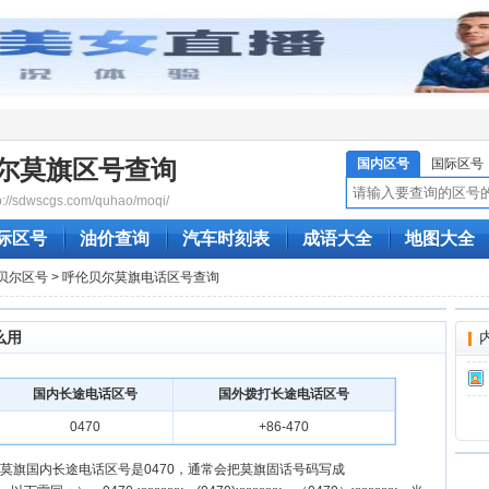
尔莫旗区号查询
国内区号
国际区号
/sdwscgs.com/quhao/moqi/
际区号
油价查询
汽车时刻表
成语大全
地图大全
贝尔区号
> 呼伦贝尔莫旗电话区号查询
么用
国内长途电话区号
国外拨打长途电话区号
0470
+86-470
莫旗国内长途电话区号是0470，通常会把莫旗固话号码写成