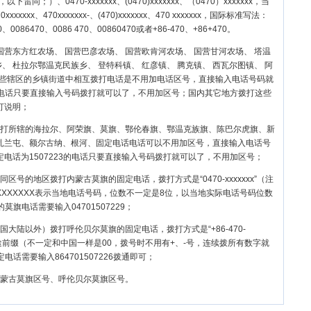
以下雷同；）、0470-xxxxxxx、(0470)xxxxxxx、（0470）xxxxxxx，当
xxxx、470xxxxxxx-、(470)xxxxxxx、470 xxxxxxx，国际标准写法：
86470、0086 470、00860470或者+86-470、+86+470。
国营东方红农场、 国营巴彦农场、 国营欧肯河农场、 国营甘河农场、 塔温
、 杜拉尔鄂温克民族乡、 登特科镇、 红彦镇、 腾克镇、 西瓦尔图镇、 阿
这些辖区的乡镇街道中相互拨打电话是不用加电话区号，直接输入电话号码就
7的电话只要直接输入号码拨打就可以了，不用加区号；国内其它地方拨打这些
打说明；
打所辖的
海拉尔
、
阿荣旗
、
莫旗
、
鄂伦春旗
、
鄂温克族旗
、
陈巴尔虎旗
、
新
扎兰屯
、
额尔古纳
、
根河
、固定电话电话可以不用加区号，直接输入电话号
电话为1507223的电话只要直接输入号码拨打就可以了，不用加区号；
区号的地区拨打内蒙古莫旗的固定电话，拨打方式是“0470-xxxxxxx”（注
XXXXXXX表示当地电话号码，位数不一定是8位，以当地实际电话号码位数
莫旗电话需要输入04701507229；
国大陆以外）拨打呼伦贝尔莫旗的固定电话，拨打方式是“+86-470-
际长途前缀（不一定和中国一样是00，拨号时不用有+、-号，连续拨所有数字就
电话需要输入864701507226拨通即可；
蒙古莫旗区号、呼伦贝尔莫旗区号。