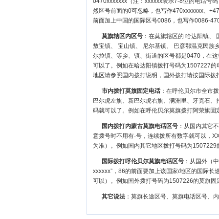
0470xxxxxxx（注：xxxxxx表示7-8位的电话号码，
然区号前面的0可忽略，也写作470xxxxxxx、+470xxx
前面加上中国的国际区号0086，也写作0086-470、00
莫旗辖区内区号
：在莫旗辖区的 哈达阳镇、 
敖宝镇、 宝山镇、 尼尔基镇、 巴彦鄂温克民族乡
尔拉镇、等乡、镇、街道的区号都是0470，在
可以了。例如在哈达阳镇拨打号码为150722
地区请参照国内拨打说明，国外拨打请按国际拨
市内拨打莫旗固定电话
：在呼伦贝尔市全市拨
巴尔虎左旗
、
新巴尔虎右旗
、
满洲里
、
牙克石
、
码就可以了。例如在呼伦贝尔莫旗拨打阿荣旗固定
国内拨打内蒙古莫旗电话区号
：从国内其它不同
意拨号时不用有-号，连续拨所有数字就可以，X
为准）。例如国内其它地区拨打号码为1507229的
国际拨打呼伦贝尔莫旗电话区号
：从国外（中
xxxxxx”，86的前面要加上该国家/地区的国
可以）。例如国外拨打号码为1507226的莫旗固定
其它说法
：莫旗长途区号、莫旗电话区号、内